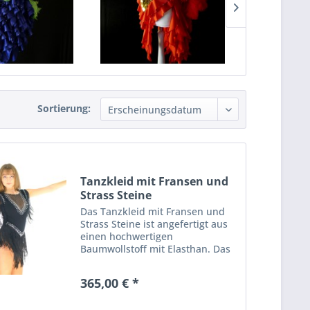
Sortierung:
Tanzkleid mit Fransen und
Strass Steine
Das Tanzkleid mit Fransen und
Strass Steine ist angefertigt aus
einen hochwertigen
Baumwollstoff mit Elasthan. Das
Kleid ist super bequem, hat
einen tiefen Ausschnitt aus
365,00 € *
Netzstoff und sieht
ausgezeichnet aus und sexy. Für