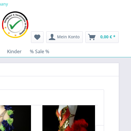
many
Mein Konto
0,00 € *
Kinder
% Sale %