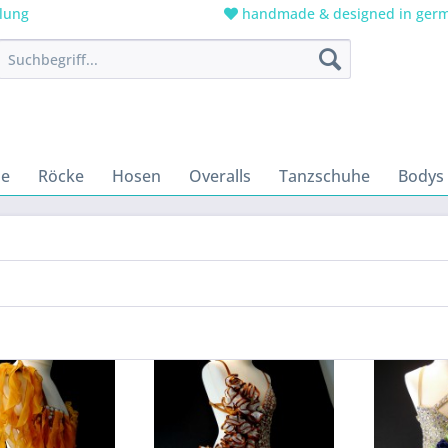
lung
handmade & designed in ger
le
Röcke
Hosen
Overalls
Tanzschuhe
Bodys