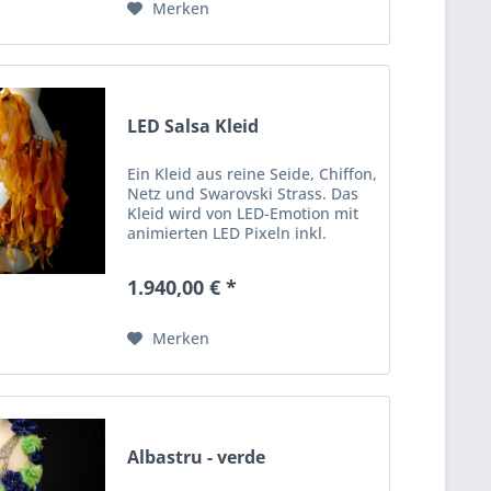
Shows und...
Merken
LED Salsa Kleid
Ein Kleid aus reine Seide, Chiffon,
Netz und Swarovski Strass. Das
Kleid wird von LED-Emotion mit
animierten LED Pixeln inkl.
Steuerung ausgestattet.
Individuelle Wünsche zur
1.940,00 € *
Funktion können erfüllt werden.
Ideen oder Fragen zu ähnlichen...
Merken
Albastru - verde