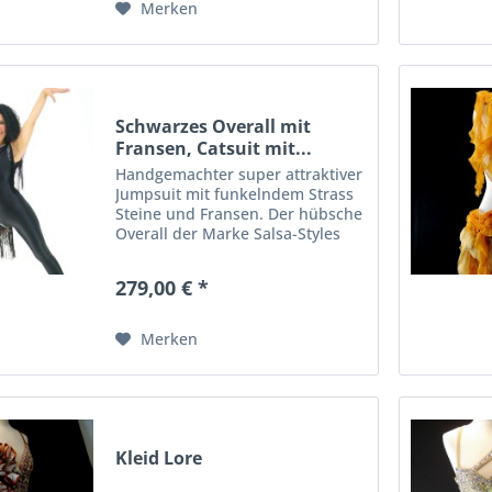
Merken
Schwarzes Overall mit
Fransen, Catsuit mit...
Handgemachter super attraktiver
Jumpsuit mit funkelndem Strass
Steine und Fransen. Der hübsche
Overall der Marke Salsa-Styles
verzaubert modebewusste
Damen. Er ist sehr feminin
279,00 € *
geschnitten und sorgt so für eine
tolle Figur. Ein echter...
Merken
Kleid Lore